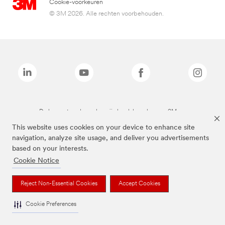
Cookie-voorkeuren
© 3M 2026. Alle rechten voorbehouden.
De bovenstaande merken zijn handelsmerken van 3M.we
This website uses cookies on your device to enhance site
navigation, analyze site usage, and deliver you advertisements
based on your interests.
Cookie Notice
Reject Non-Essential Cookies
Accept Cookies
Cookie Preferences