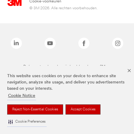
Cookie-voorkeuren
© 3M 2026. Alle rechten voorbehouden.
De bovenstaande merken zijn handelsmerken van 3M.we
This website uses cookies on your device to enhance site
navigation, analyze site usage, and deliver you advertisements
based on your interests.
Cookie Notice
Reject Non-Essential Cookies
Accept Cookies
Cookie Preferences