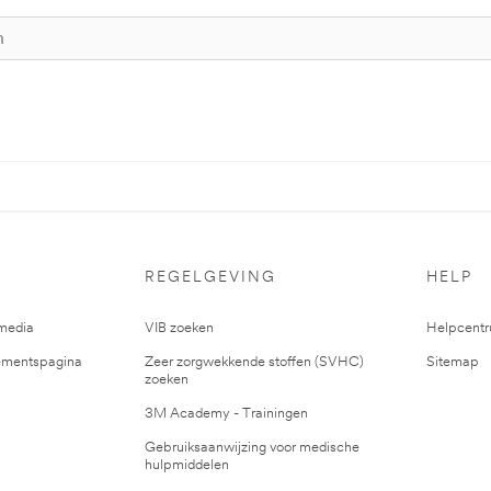
REGELGEVING
HELP
media
VIB zoeken
Helpcent
mentspagina
Zeer zorgwekkende stoffen (SVHC)
Sitemap
zoeken
3M Academy - Trainingen
Gebruiksaanwijzing voor medische
hulpmiddelen