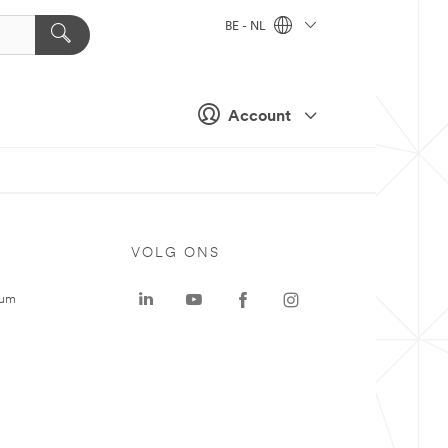
BE - NL
Account
VOLG ONS
rum