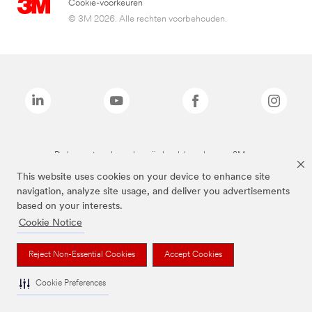
Cookie-voorkeuren
© 3M 2026. Alle rechten voorbehouden.
De bovenstaande merken zijn handelsmerken van 3M.we
This website uses cookies on your device to enhance site
navigation, analyze site usage, and deliver you advertisements
based on your interests.
Cookie Notice
Reject Non-Essential Cookies
Accept Cookies
Cookie Preferences