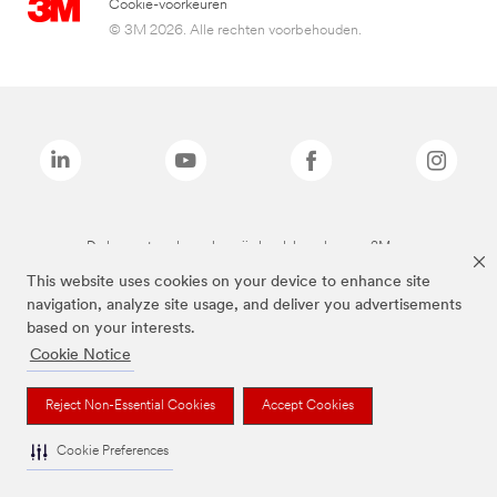
Cookie-voorkeuren
© 3M 2026. Alle rechten voorbehouden.
De bovenstaande merken zijn handelsmerken van 3M.we
This website uses cookies on your device to enhance site
navigation, analyze site usage, and deliver you advertisements
based on your interests.
Cookie Notice
Reject Non-Essential Cookies
Accept Cookies
Cookie Preferences