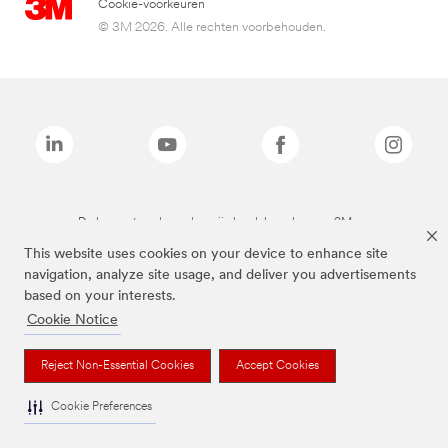
Cookie-voorkeuren
© 3M 2026. Alle rechten voorbehouden.
De bovenstaande merken zijn handelsmerken van 3M.we
This website uses cookies on your device to enhance site
navigation, analyze site usage, and deliver you advertisements
based on your interests.
Cookie Notice
Reject Non-Essential Cookies
Accept Cookies
Cookie Preferences