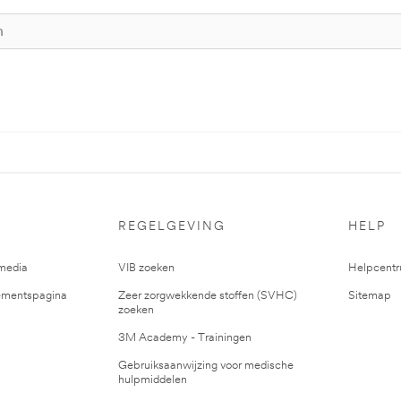
REGELGEVING
HELP
media
VIB zoeken
Helpcent
mentspagina
Zeer zorgwekkende stoffen (SVHC)
Sitemap
zoeken
3M Academy - Trainingen
Gebruiksaanwijzing voor medische
hulpmiddelen