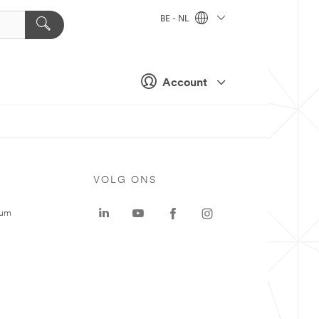
BE - NL
Account
VOLG ONS
rum