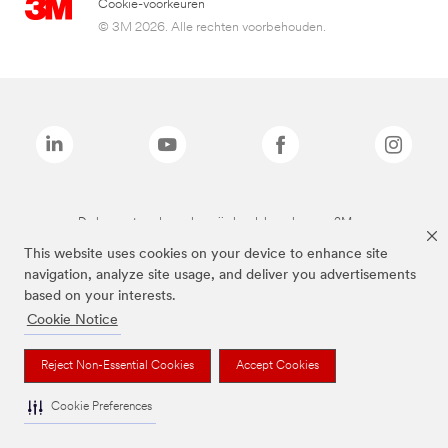
Cookie-voorkeuren
© 3M 2026. Alle rechten voorbehouden.
De bovenstaande merken zijn handelsmerken van 3M.we
This website uses cookies on your device to enhance site
navigation, analyze site usage, and deliver you advertisements
based on your interests.
Cookie Notice
Reject Non-Essential Cookies
Accept Cookies
Cookie Preferences