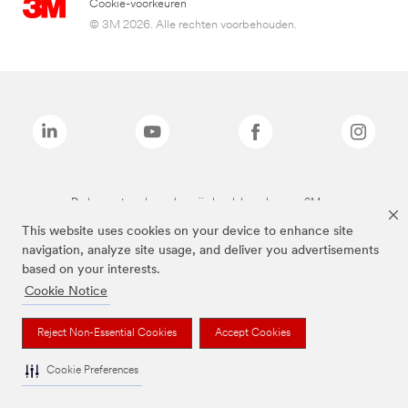
Cookie-voorkeuren
© 3M 2026. Alle rechten voorbehouden.
De bovenstaande merken zijn handelsmerken van 3M.we
This website uses cookies on your device to enhance site
navigation, analyze site usage, and deliver you advertisements
based on your interests.
Cookie Notice
Reject Non-Essential Cookies
Accept Cookies
Cookie Preferences