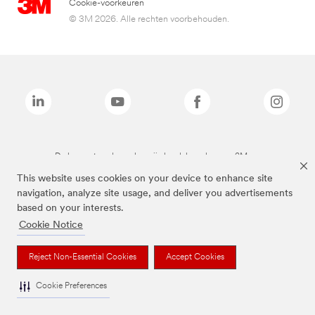
Cookie-voorkeuren
© 3M 2026. Alle rechten voorbehouden.
De bovenstaande merken zijn handelsmerken van 3M.we
This website uses cookies on your device to enhance site
navigation, analyze site usage, and deliver you advertisements
based on your interests.
Cookie Notice
Reject Non-Essential Cookies
Accept Cookies
Cookie Preferences