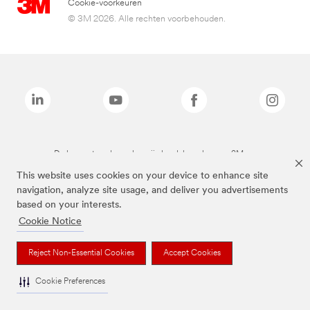
Cookie-voorkeuren
© 3M 2026. Alle rechten voorbehouden.
De bovenstaande merken zijn handelsmerken van 3M.we
This website uses cookies on your device to enhance site
navigation, analyze site usage, and deliver you advertisements
based on your interests.
Cookie Notice
Reject Non-Essential Cookies
Accept Cookies
Cookie Preferences