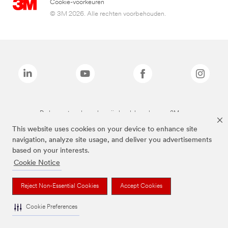
Cookie-voorkeuren
© 3M 2026. Alle rechten voorbehouden.
De bovenstaande merken zijn handelsmerken van 3M.we
This website uses cookies on your device to enhance site
navigation, analyze site usage, and deliver you advertisements
based on your interests.
Cookie Notice
Reject Non-Essential Cookies
Accept Cookies
Cookie Preferences