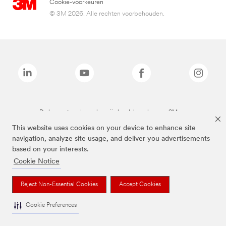
Cookie-voorkeuren
© 3M 2026. Alle rechten voorbehouden.
De bovenstaande merken zijn handelsmerken van 3M.we
This website uses cookies on your device to enhance site
navigation, analyze site usage, and deliver you advertisements
based on your interests.
Cookie Notice
Reject Non-Essential Cookies
Accept Cookies
Cookie Preferences