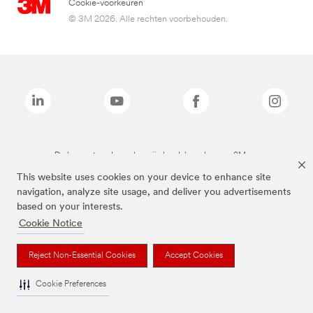
Cookie-voorkeuren
© 3M 2026. Alle rechten voorbehouden.
De bovenstaande merken zijn handelsmerken van 3M.we
This website uses cookies on your device to enhance site
navigation, analyze site usage, and deliver you advertisements
based on your interests.
Cookie Notice
Reject Non-Essential Cookies
Accept Cookies
Cookie Preferences