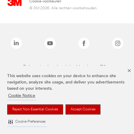
Cookie-voorkeuren
© 3M 2026. Alle rechten voorbehouden.
De bovenstaande merken zijn handelsmerken van 3M.we
This website uses cookies on your device to enhance site
navigation, analyze site usage, and deliver you advertisements
based on your interests.
Cookie Notice
Reject Non-Essential Cookies
Accept Cookies
Cookie Preferences