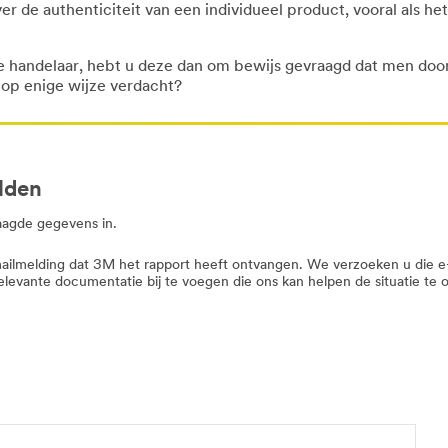
er de authenticiteit van een individueel product, vooral als he
alde handelaar, hebt u deze dan om bewijs gevraagd dat men do
 op enige wijze verdacht?
lden
raagde gegevens in.
-mailmelding dat 3M het rapport heeft ontvangen. We verzoeken u die 
elevante documentatie bij te voegen die ons kan helpen de situatie te