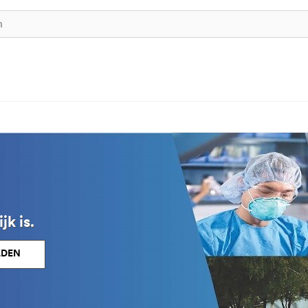
k is.
LDEN