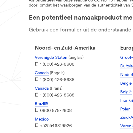
Als onderdeel van onze reactie op COVID-19 hebben we
door, omdat het waarborgen van de authenticiteit van 3
Een potentieel namaakproduct me
Gebruik een formulier uit de onderstaande 
Noord- en Zuid-Amerika
Europ
Verenigde Staten
(anglais)
Groot-
1 (800) 426-8688
Duitsl
Canada
(Engels)
Neder
1 (800) 426-8688
België
Canada
(Frans)
België
1 (800) 426-8688
Frankri
Brazilië
Polen
0800 878-2808
Zuid-A
Mexico
+525546319926
Vereni