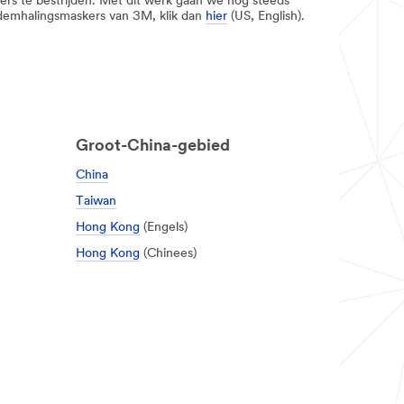
s te bestrijden. Met dit werk gaan we nog steeds
 ademhalingsmaskers van 3M, klik dan
hier
(US, English).
Groot-China-gebied
China
Taiwan
Hong Kong
(Engels)
Hong Kong
(Chinees)