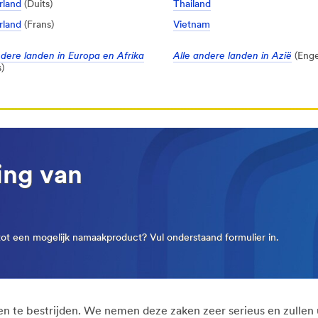
rland
(Duits)
Thailand
rland
(Frans)
Vietnam
ndere landen in Europa en Afrika
Alle andere landen in Azië
(Enge
)
ing van
ot een mogelijk namaakproduct? Vul onderstaand formulier in.
en te bestrijden. We nemen deze zaken zeer serieus en zullen