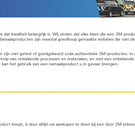
e dat kwaliteit belangrijk is. Wij vinden dat elke klant die een 3M-pr
Namaakproducten zijn meestal goedkoop gemaakte imitaties die niet de
zijn niet getest of goedgekeurd zoals authentieke 3M-producten. I
ehulp van onbekende processen en materialen, en met een onbekende of
t kan het gebruik van een namaakproduct u in gevaar brengen.
uct koopt, is door altijd uw aankopen te doen bij een door 3M erkend