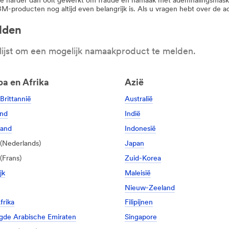
 harder dan ooit gewerkt om fraude en namaak met ademhalingsmasker
M-producten nog altijd even belangrijk is. Als u vragen hebt over de
lden
lijst om een mogelijk namaakproduct te melden.
a en Afrika
Azië
Brittannië
Australië
and
Indië
land
Indonesië
(Nederlands)
Japan
(Frans)
Zuid-Korea
jk
Maleisië
Nieuw-Zeeland
frika
Filipijnen
gde Arabische Emiraten
Singapore