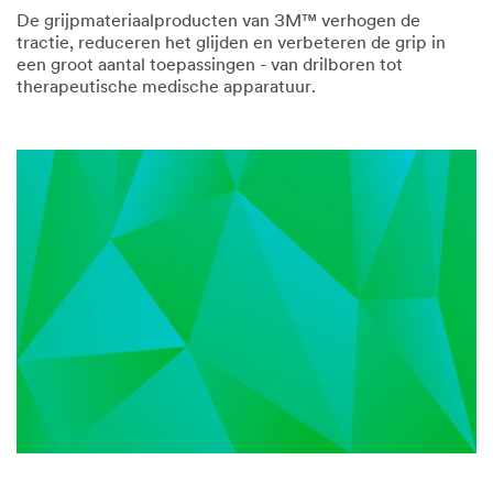
De grijpmateriaalproducten van 3M™ verhogen de
tractie, reduceren het glijden en verbeteren de grip in
een groot aantal toepassingen - van drilboren tot
therapeutische medische apparatuur.
December
Krijg
1,
grip
1901
op
elke
situatie.