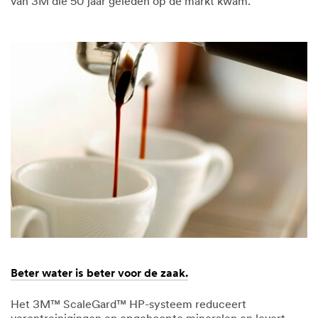
van 3M die 50 jaar geleden op de markt kwam.
December
Filmtechnologie
1,
maakt
1901
vensters
functioneel
Beter water is beter voor de zaak.
Het 3M™ ScaleGard™ HP-systeem reduceert