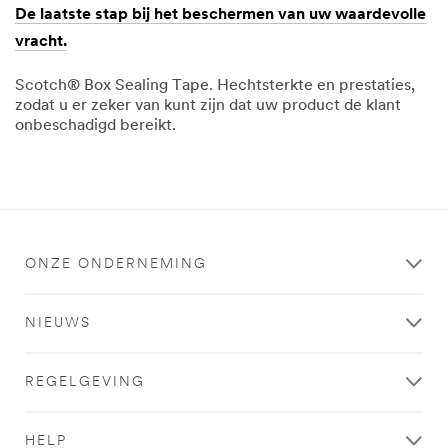
De laatste stap bij het beschermen van uw waardevolle
vracht.
Scotch® Box Sealing Tape. Hechtsterkte en prestaties,
zodat u er zeker van kunt zijn dat uw product de klant
onbeschadigd bereikt.
December
De
1,
laatste
1901
stap
bij
het
beschermen
van
uw
ONZE ONDERNEMING
waardevolle
vracht.
NIEUWS
REGELGEVING
HELP