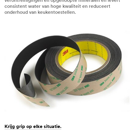
verontreinigingen en opgehoopte mineralen en levert
consistent water van hoge kwaliteit en reduceert
onderhoud van keukentoestellen.
December
Beter
1,
water
1901
is
beter
voor
de
zaak.
Krijg grip op elke situatie.