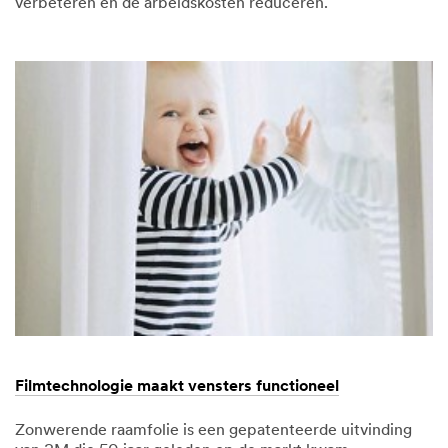
verbeteren en de arbeidskosten reduceren.
03/13/2015
De
kunst
van
duurzame
verzorging
van
harde
vloeren.
Filmtechnologie maakt vensters functioneel
Zonwerende raamfolie is een gepatenteerde uitvinding