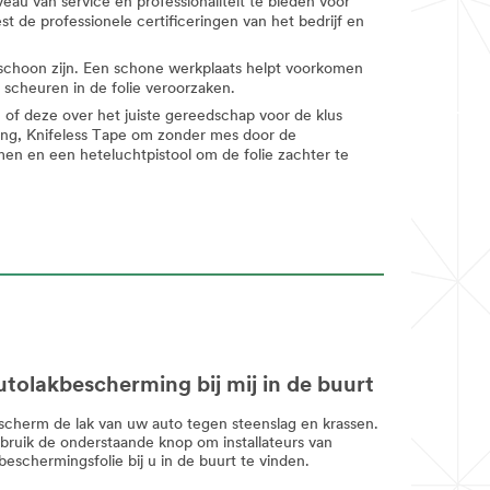
eau van service en professionaliteit te bieden voor
t de professionele certificeringen van het bedrijf en
jk schoon zijn. Een schone werkplaats helpt voorkomen
 scheuren in de folie veroorzaken.
 of deze over het juiste gereedschap voor de klus
sing, Knifeless Tape om zonder mes door de
n en een heteluchtpistool om de folie zachter te
tolakbescherming bij mij in de buurt
scherm de lak van uw auto tegen steenslag en krassen.
bruik de onderstaande knop om installateurs van
beschermingsfolie bij u in de buurt te vinden.