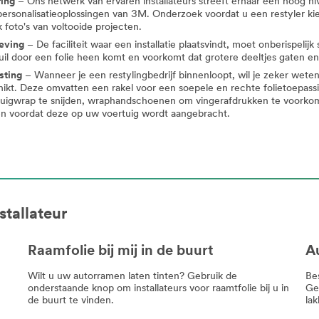
ring
– Ons netwerk van ervaren installateurs streeft ernaar een hoog niv
ersonalisatieoplossingen van 3M. Onderzoek voordat u een restyler kies
k foto's van voltooide projecten.
eving
– De faciliteit waar een installatie plaatsvindt, moet onberispeli
uil door een folie heen komt en voorkomt dat grotere deeltjes gaten en
sting
– Wanneer je een restylingbedrijf binnenloopt, wil je zeker weten
ikt. Deze omvatten een rakel voor een soepele en rechte folietoepas
tuigwrap te snijden, wraphandschoenen om vingerafdrukken te voorkome
n voordat deze op uw voertuig wordt aangebracht.
tallateur
Raamfolie bij mij in de buurt
Au
Wilt u uw autorramen laten tinten? Gebruik de
Be
onderstaande knop om installateurs voor raamtfolie bij u in
Ge
de buurt te vinden.
lak