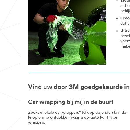
Erva
autop
bekij
Omg
dat v
Uitru
besch
voer
make
Vind uw door 3M goedgekeurde ins
Car wrapping bij mij in de buurt
Zoekt u lokale car wrappers? Klik op de onderstaande
knop om te ontdekken waar u uw auto kunt laten
wrappen.