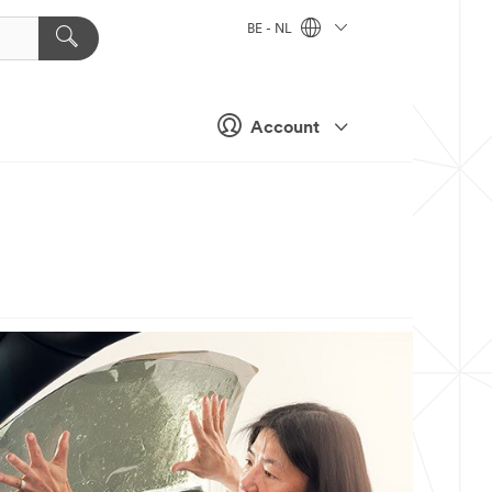
BE - NL
Account