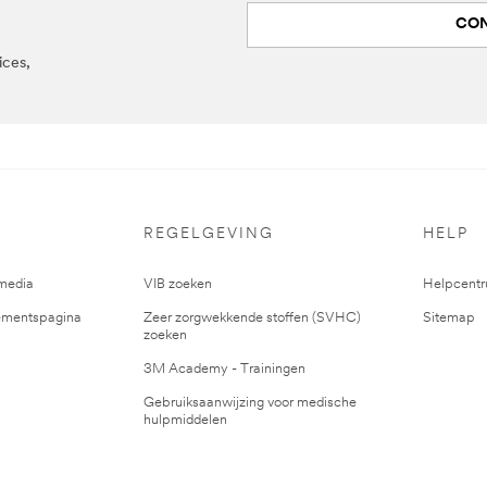
CON
ices,
REGELGEVING
HELP
media
VIB zoeken
Helpcent
mentspagina
Zeer zorgwekkende stoffen (SVHC)
Sitemap
zoeken
3M Academy - Trainingen
Gebruiksaanwijzing voor medische
hulpmiddelen