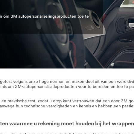
n om 3M autopersonaliseringsproducten toe te
getest volgens onze hoge normen en maken deel uit van een wereldwij
nis om 3M-autopersonalisatieproducten voor te bereiden en toe te pa
e en praktische test, zodat u erop kunt vertrouwen dat een door 3M goe
 vanwege hun technische vaardigheden en kennis en hebben een passie 
ten waarmee u rekening moet houden bij het wrappen