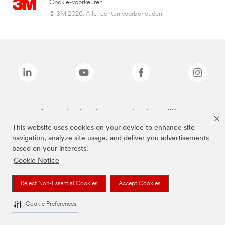
Cookie-voorkeuren
© 3M 2026. Alle rechten voorbehouden.
De bovenstaande merken zijn handelsmerken van 3M.we
This website uses cookies on your device to enhance site
navigation, analyze site usage, and deliver you advertisements
based on your interests.
Cookie Notice
Reject Non-Essential Cookies
Accept Cookies
Cookie Preferences