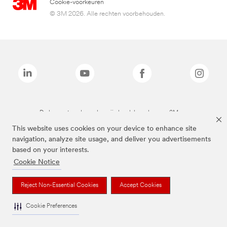
Cookie-voorkeuren
© 3M 2026. Alle rechten voorbehouden.
De bovenstaande merken zijn handelsmerken van 3M.we
This website uses cookies on your device to enhance site
navigation, analyze site usage, and deliver you advertisements
based on your interests.
Cookie Notice
Reject Non-Essential Cookies
Accept Cookies
Cookie Preferences