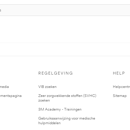
REGELGEVING
HELP
media
VIB zoeken
Helpcent
mentspagina
Zeer zorgwekkende stoffen (SVHC)
Sitemap
zoeken
3M Academy - Trainingen
Gebruiksaanwijzing voor medische
hulpmiddelen