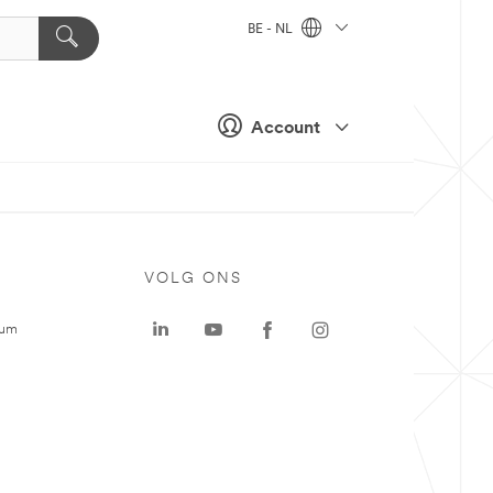
BE - NL
Account
VOLG ONS
rum