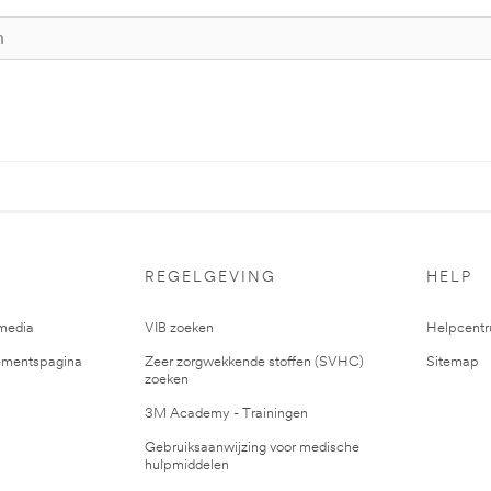
REGELGEVING
HELP
media
VIB zoeken
Helpcent
mentspagina
Zeer zorgwekkende stoffen (SVHC)
Sitemap
zoeken
3M Academy - Trainingen
Gebruiksaanwijzing voor medische
hulpmiddelen