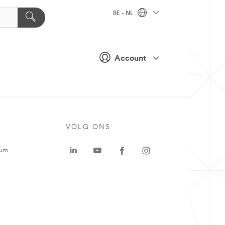
BE - NL
Account
VOLG ONS
rum