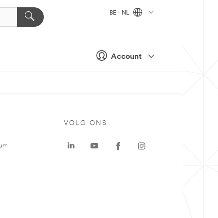
BE - NL
Account
VOLG ONS
rum