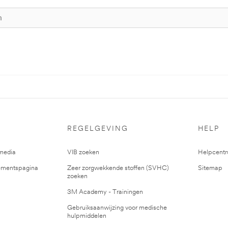
REGELGEVING
HELP
media
VIB zoeken
Helpcent
mentspagina
Zeer zorgwekkende stoffen (SVHC)
Sitemap
zoeken
3M Academy - Trainingen
Gebruiksaanwijzing voor medische
hulpmiddelen