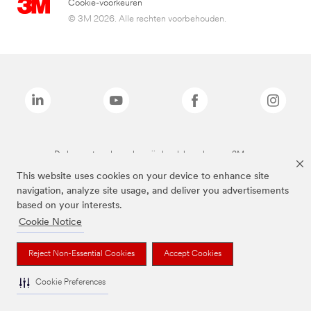
Cookie-voorkeuren
© 3M 2026. Alle rechten voorbehouden.
De bovenstaande merken zijn handelsmerken van 3M.we
This website uses cookies on your device to enhance site
navigation, analyze site usage, and deliver you advertisements
based on your interests.
Cookie Notice
Reject Non-Essential Cookies
Accept Cookies
Cookie Preferences