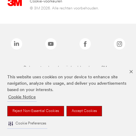
Cookie-voorkeuren
© 3M 2026. Alle rechten voorbehouden.
De bovenstaande merken zijn handelsmerken van 3M.we
This website uses cookies on your device to enhance site
navigation, analyze site usage, and deliver you advertisements
based on your interests.
Cookie Notice
Reject Non-Essential Cookies
Accept Cookies
Cookie Preferences