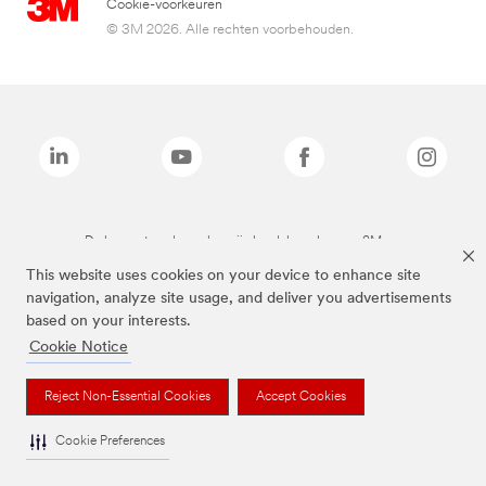
Cookie-voorkeuren
© 3M 2026. Alle rechten voorbehouden.
De bovenstaande merken zijn handelsmerken van 3M.we
This website uses cookies on your device to enhance site
navigation, analyze site usage, and deliver you advertisements
based on your interests.
Cookie Notice
Reject Non-Essential Cookies
Accept Cookies
Cookie Preferences