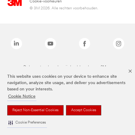
Cookie-voorkeuren
© 3M 2026. Alle rechten voorbehouden.
De bovenstaande merken zijn handelsmerken van 3M.we
This website uses cookies on your device to enhance site
navigation, analyze site usage, and deliver you advertisements
based on your interests.
Cookie Notice
Reject Non-Essential Cookies
Accept Cookies
Cookie Preferences