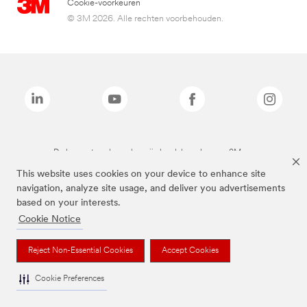
Cookie-voorkeuren
© 3M 2026. Alle rechten voorbehouden.
De bovenstaande merken zijn handelsmerken van 3M.we
This website uses cookies on your device to enhance site
navigation, analyze site usage, and deliver you advertisements
based on your interests.
Cookie Notice
Reject Non-Essential Cookies
Accept Cookies
Cookie Preferences