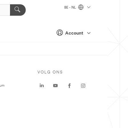
BE - NL
Account
VOLG ONS
rum