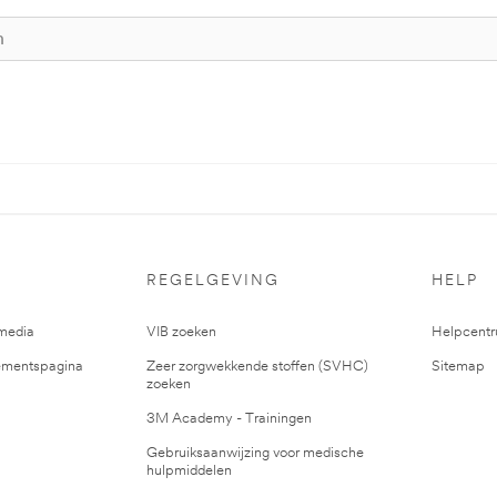
REGELGEVING
HELP
media
VIB zoeken
Helpcent
mentspagina
Zeer zorgwekkende stoffen (SVHC)
Sitemap
zoeken
3M Academy - Trainingen
Gebruiksaanwijzing voor medische
hulpmiddelen