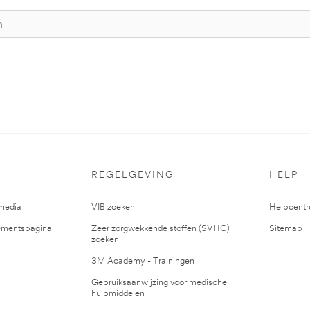
REGELGEVING
HELP
media
VIB zoeken
Helpcent
mentspagina
Zeer zorgwekkende stoffen (SVHC)
Sitemap
zoeken
3M Academy - Trainingen
Gebruiksaanwijzing voor medische
hulpmiddelen