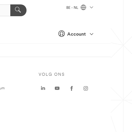
BE - NL
Account
VOLG ONS
rum