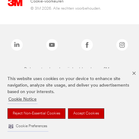
Cookie-voorkeuren
© 3M 2026. Alle rechten voorbehouden.
De bovenstaande merken zijn handelsmerken van 3M.we
This website uses cookies on your device to enhance site
navigation, analyze site usage, and deliver you advertisements
based on your interests.
Cookie Notice
Reject Non-Essential Cookies
Accept Cookies
Cookie Preferences