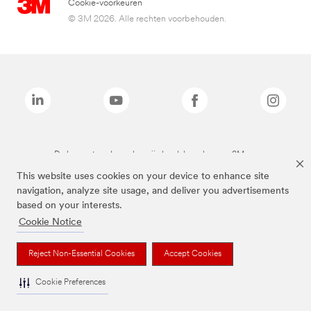
Cookie-voorkeuren
© 3M 2026. Alle rechten voorbehouden.
De bovenstaande merken zijn handelsmerken van 3M.we
This website uses cookies on your device to enhance site
navigation, analyze site usage, and deliver you advertisements
based on your interests.
Cookie Notice
Reject Non-Essential Cookies
Accept Cookies
Cookie Preferences