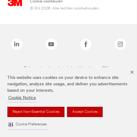
Cookie-voorkeuren
© 3M 2026. Alle rechten voorbehouden.
De bovenstaande merken zijn handelsmerken van 3M.we
This website uses cookies on your device to enhance site
navigation, analyze site usage, and deliver you advertisements
based on your interests.
Cookie Notice
Reject Non-Essential Cookies
Accept Cookies
Cookie Preferences