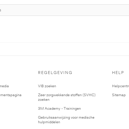
REGELGEVING
HELP
media
VIB zoeken
Helpcent
mentspagina
Zeer zorgwekkende stoffen (SVHC)
Sitemap
zoeken
3M Academy - Trainingen
Gebruiksaanwijzing voor medische
hulpmiddelen