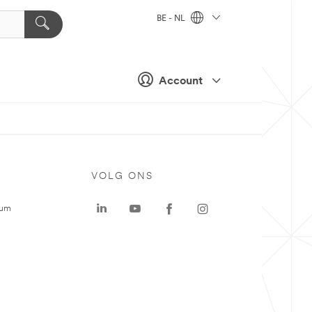
BE - NL
Account
VOLG ONS
rum