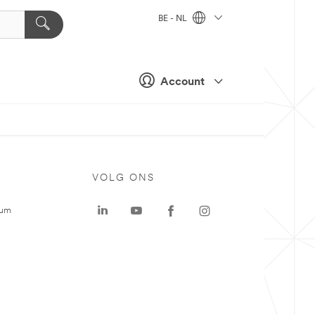
BE - NL
Account
VOLG ONS
rum