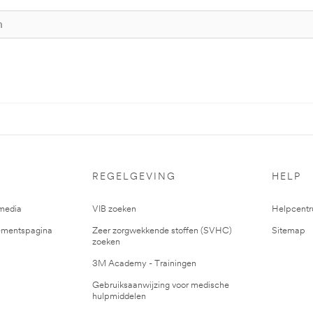
REGELGEVING
HELP
media
VIB zoeken
Helpcent
mentspagina
Zeer zorgwekkende stoffen (SVHC)
Sitemap
zoeken
3M Academy - Trainingen
Gebruiksaanwijzing voor medische
hulpmiddelen