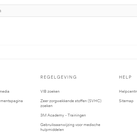
REGELGEVING
HELP
media
VIB zoeken
Helpcent
mentspagina
Zeer zorgwekkende stoffen (SVHC)
Sitemap
zoeken
3M Academy - Trainingen
Gebruiksaanwijzing voor medische
hulpmiddelen