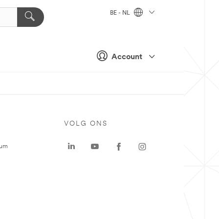
BE - NL
Account
VOLG ONS
rum