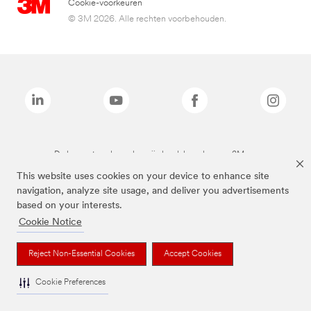
Cookie-voorkeuren
© 3M 2026. Alle rechten voorbehouden.
De bovenstaande merken zijn handelsmerken van 3M.we
This website uses cookies on your device to enhance site
navigation, analyze site usage, and deliver you advertisements
based on your interests.
Cookie Notice
Reject Non-Essential Cookies
Accept Cookies
Cookie Preferences