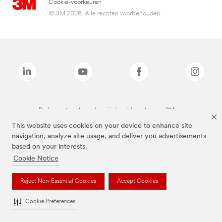
Cookie-voorkeuren
© 3M 2026. Alle rechten voorbehouden.
De bovenstaande merken zijn handelsmerken van 3M.we
This website uses cookies on your device to enhance site
navigation, analyze site usage, and deliver you advertisements
based on your interests.
Cookie Notice
Reject Non-Essential Cookies
Accept Cookies
Cookie Preferences