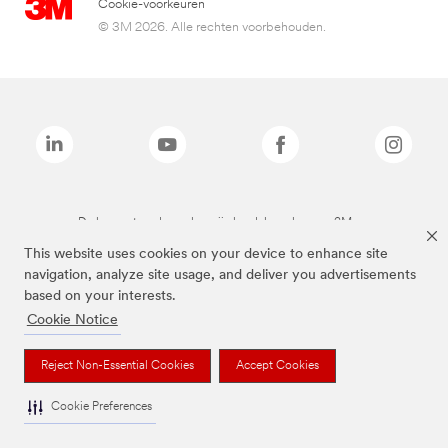
Cookie-voorkeuren
© 3M 2026. Alle rechten voorbehouden.
De bovenstaande merken zijn handelsmerken van 3M.we
This website uses cookies on your device to enhance site
navigation, analyze site usage, and deliver you advertisements
based on your interests.
Cookie Notice
Reject Non-Essential Cookies
Accept Cookies
Cookie Preferences