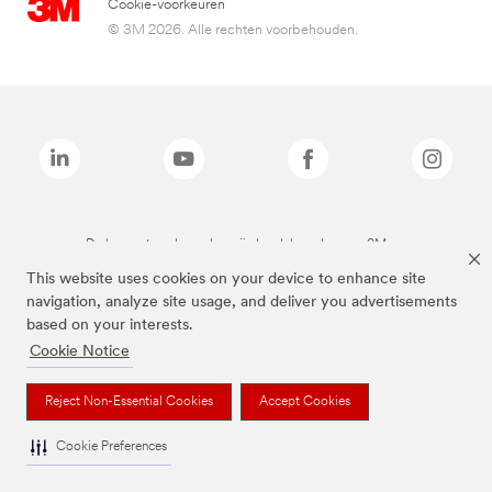
Cookie-voorkeuren
© 3M 2026. Alle rechten voorbehouden.
De bovenstaande merken zijn handelsmerken van 3M.we
This website uses cookies on your device to enhance site
navigation, analyze site usage, and deliver you advertisements
based on your interests.
Cookie Notice
Reject Non-Essential Cookies
Accept Cookies
Cookie Preferences