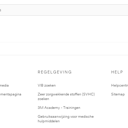
REGELGEVING
HELP
media
VIB zoeken
Helpcent
mentspagina
Zeer zorgwekkende stoffen (SVHC)
Sitemap
zoeken
3M Academy - Trainingen
Gebruiksaanwijzing voor medische
hulpmiddelen