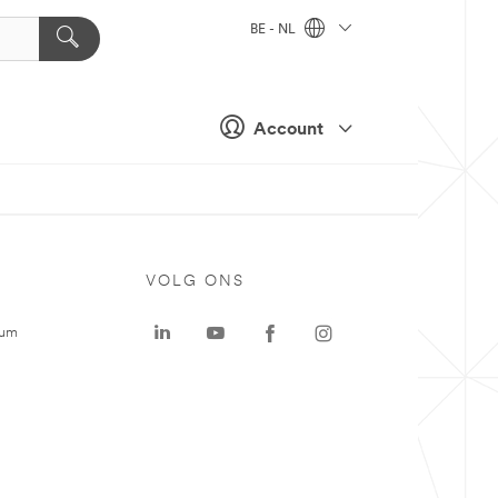
BE - NL
Account
VOLG ONS
rum