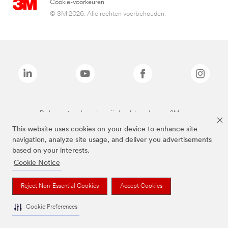
Cookie-voorkeuren
© 3M 2026. Alle rechten voorbehouden.
De bovenstaande merken zijn handelsmerken van 3M.we
This website uses cookies on your device to enhance site
navigation, analyze site usage, and deliver you advertisements
based on your interests.
Cookie Notice
Reject Non-Essential Cookies
Accept Cookies
Cookie Preferences