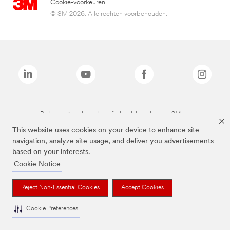
Cookie-voorkeuren
© 3M 2026. Alle rechten voorbehouden.
De bovenstaande merken zijn handelsmerken van 3M.we
This website uses cookies on your device to enhance site
navigation, analyze site usage, and deliver you advertisements
based on your interests.
Cookie Notice
Reject Non-Essential Cookies
Accept Cookies
Cookie Preferences