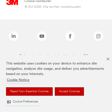
Cookie-voorkeuren
© 3M 2026. Alle rechten voorbehouden.
De bovenstaande merken zijn handelsmerken van 3M.we
This website uses cookies on your device to enhance site
navigation, analyze site usage, and deliver you advertisements
based on your interests.
Cookie Notice
Reject Non-Essential Cookies
Accept Cookies
Cookie Preferences