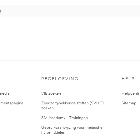
REGELGEVING
HELP
media
VIB zoeken
Helpcent
mentspagina
Zeer zorgwekkende stoffen (SVHC)
Sitemap
zoeken
3M Academy - Trainingen
Gebruiksaanwijzing voor medische
hulpmiddelen