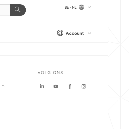
BE - NL
Account
VOLG ONS
rum