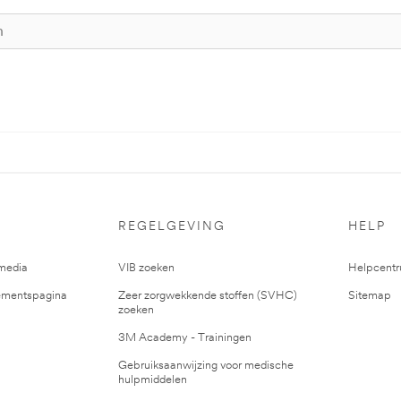
REGELGEVING
HELP
media
VIB zoeken
Helpcent
mentspagina
Zeer zorgwekkende stoffen (SVHC)
Sitemap
zoeken
3M Academy - Trainingen
Gebruiksaanwijzing voor medische
hulpmiddelen