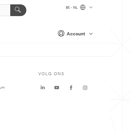
BE - NL
Account
VOLG ONS
rum