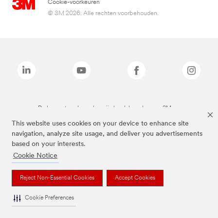
Cookie-voorkeuren
© 3M 2026. Alle rechten voorbehouden.
De bovenstaande merken zijn handelsmerken van 3M.we
This website uses cookies on your device to enhance site
navigation, analyze site usage, and deliver you advertisements
based on your interests.
Cookie Notice
Reject Non-Essential Cookies
Accept Cookies
Cookie Preferences