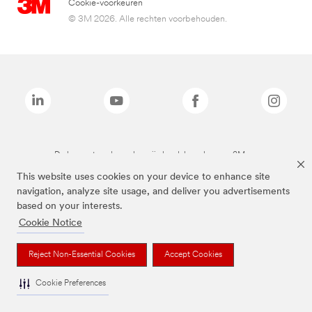
Cookie-voorkeuren
© 3M 2026. Alle rechten voorbehouden.
De bovenstaande merken zijn handelsmerken van 3M.we
This website uses cookies on your device to enhance site
navigation, analyze site usage, and deliver you advertisements
based on your interests.
Cookie Notice
Reject Non-Essential Cookies
Accept Cookies
Cookie Preferences