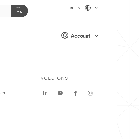
BE - NL
Account
VOLG ONS
rum