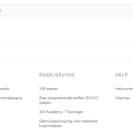
REGELGEVING
HELP
media
VIB zoeken
Helpcent
mentspagina
Zeer zorgwekkende stoffen (SVHC)
Sitemap
zoeken
3M Academy - Trainingen
Gebruiksaanwijzing voor medische
hulpmiddelen