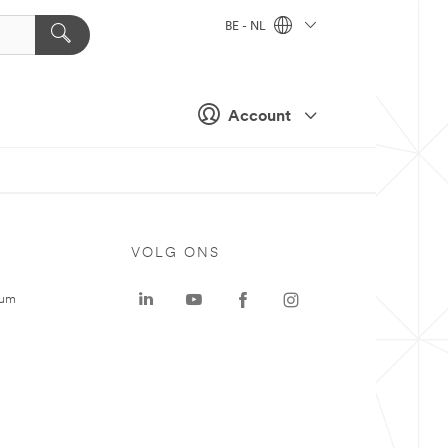
BE - NL
Account
VOLG ONS
rum