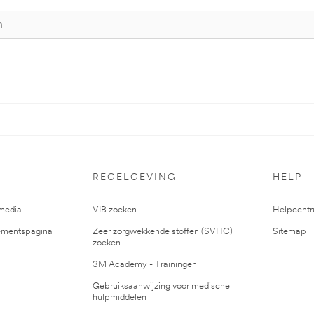
REGELGEVING
HELP
media
VIB zoeken
Helpcent
mentspagina
Zeer zorgwekkende stoffen (SVHC)
Sitemap
zoeken
3M Academy - Trainingen
Gebruiksaanwijzing voor medische
hulpmiddelen